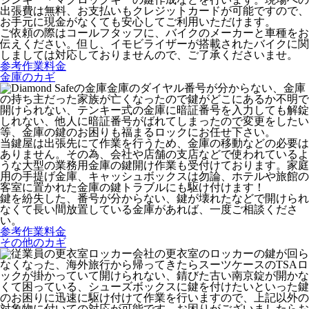
出張費は無料、お支払いもクレジットカードが可能ですので、
お手元に現金がなくても安心してご利用いただけます。
ご依頼の際はコールフタッフに、バイクのメーカーと車種をお
伝えください。但し、イモビライザーが搭載されたバイクに関
しましては対応しておりませんので、ご了承くださいませ。
参考作業料金
金庫のカギ
金庫のダイヤル番号が分からない、金庫
の持ち主だった家族が亡くなったので鍵がどこにあるか不明で
開けられない、テンキー式の金庫に暗証番号を入力しても解錠
しれない、他人に暗証番号がばれてしまったので変更をしたい
等、金庫の鍵のお困りも福まるロックにお任せ下さい。
当鍵屋は出張先にて作業を行うため、金庫の移動などの必要は
ありません。その為、会社や店舗の支店などで使われているよ
うな大型の業務用金庫の鍵開け作業も受付けております。家庭
用の手提げ金庫、キャッシュボックスは勿論、ホテルや旅館の
客室に置かれた金庫の鍵トラブルにも駆け付けます！
鍵を紛失した、番号が分からない、鍵が壊れたなどで開けられ
なくて長い間放置している金庫があれば、一度ご相談くださ
い。
参考作業料金
その他のカギ
会社の更衣室のロッカーの鍵が回ら
なくなった、海外旅行から帰ってきたらスーツケースのTSAロ
ックが掛かっていて開けられない、錆びた古い南京錠が開かな
くて困っている、シューズボックスに鍵を付けたいといった鍵
のお困りに迅速に駆け付けて作業を行いますので、上記以外の
対象物に付いての対応が可能です。お困りがございましたらお