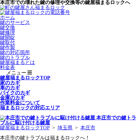
本庄市での壊れた鍵の修理や交換等の鍵屋福まるロックへ
ホーム
鍵のサービス
鍵交換
鍵修理
鍵開錠
鍵取付
鍵作製
鍵の対応箇所
鍵のトラブル
鍵屋福まるとは
料金表
メニュー
鍵屋福まるロックTOP
家のカギ
車のカギ
バイクのカギ
金庫のカギ
作業料金について
福まるロックの対応エリア
本庄市
での鍵トラ
ブルに駆け付ける鍵屋
鍵屋福まるロックTOP
>
埼玉県
>
本庄市
本庄市の鍵トラブルは福まるロックへ！