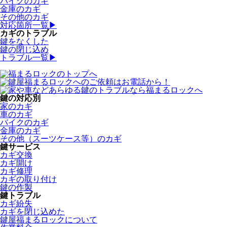
バイクのカギ
金庫のカギ
その他のカギ
対応箇所一覧▶
カギのトラブル
鍵をなくした
鍵の閉じ込め
トラブル一覧▶
鍵の対応別
家のカギ
車のカギ
バイクのカギ
金庫のカギ
その他（スーツケース等）のカギ
鍵サービス
カギ交換
カギ開け
カギ修理
カギの取り付け
鍵の作製
鍵トラブル
カギ紛失
カギを閉じ込めた
鍵屋福まるロックについて