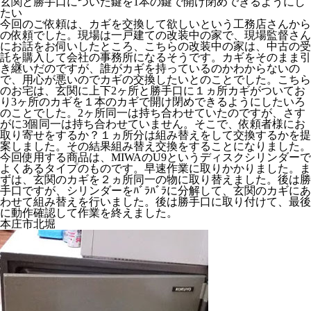
玄関と勝手口についた鍵を1本の鍵で開け閉めできるようにし
たい
今回のご依頼は、カギを交換して欲しいという工務店さんから
の依頼でした。現場は一戸建ての改装中の家で、現場監督さん
にお話をお伺いしたところ、こちらの改装中の家は、中古の受
託を購入して会社の事務所になるそうです。カギをそのまま引
き継いだのですが、誰がカギを持っているのかわからないの
で、用心が悪いのでカギの交換したいとのことでした。こちら
のお宅は、玄関に上下2ヶ所と勝手口に１ヵ所カギがついてお
り3ヶ所のカギを１本のカギで開け閉めできるようにしたいろ
のことでした。2ヶ所同一は持ち合わせていたのですが、さす
がに3個同一は持ち合わせていません。そこで、依頼者様にお
取り寄せをするか？１ヵ所分は組み替えをして交換するかを提
案しました。その結果組み替え交換をすることになりました。
今回使用する商品は、MIWAのU9というディスクシリンダーで
よくあるタイプのものです。早速作業に取りかかりました。ま
ずは、玄関のカギを２ヵ所同一の物に取り替えました。後は勝
手口ですが、シリンダーをﾊﾞﾗﾊﾞﾗに分解して、玄関のカギにあ
わせて組み替えを行いました。後は勝手口に取り付けて、最後
に動作確認して作業を終えました。
本庄市北堀