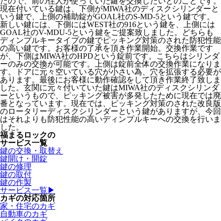
たので、前の住人が使っていた鍵を交換したいとのことです。
現在付いている鍵は、下側がMIWA社のディスクシリンダーと
いう鍵で、上側の補助錠がGOAL社のS-MD-5という鍵です。
新しい鍵には、下側にはWEST社の916という鍵を、上側には
GOAL社のV-MDU-5という鍵をご提案致しました。どちらも
ディンプルキータイプの鍵でピッキング対策のされた防犯性能
の高い鍵です。お客様の了承を頂き作業開始。交換作業です
が、下側はMIWA社のHPDという錠前です。こちらはシリンダ
ーのみの交換が可能です。上側は錠前全体の交換作業になりま
す。ドアに元々空いている穴が小さい為、穴を拡張する必要が
あります。最後にお客様に動作確認をして頂き作業終了致しま
した。玄関に元々付いていた鍵はMIWA社のディスクシリンダ
ーというもので、ピッキング被害が多発したために現在では廃
番となっています。現在では、ピッキング対策のされた改良版
のロータリーディスクシリンダーという鍵がありますが、今回
はそれよりも防犯性能の高いディンプルキーへの交換を行いま
した。
福まるロックの
サービス一覧
鍵の交換・取替え
鍵開け・開錠
鍵の修理
鍵の取付
鍵の作製
サービス一覧▶
カギの対応箇所
家・住宅のカギ
自動車のカギ