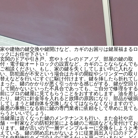
家や建物の鍵交換や鍵開けなど、カギのお困りは鍵屋福まるロ
ックにお任せ下さい！
玄関のドアや引き戸、窓やトイレのドアノブ、部屋の鍵の取
付・電子錠オートロックの設置など、カギのことならなんでも
ご相談ください。もし、家の鍵を失くしてしまい中に入れな
い、防犯面が不安という場合はカギの開錠やシリンダーの取り
替えなどを行いにすぐに駆け付けます。鍵を挿したら折れてし
まった、鍵のかかりが悪く引っかかる感じがする、鍵が空回り
して開かないといった不具合であっても、ご自分で修理をする
前にプロの鍵屋に見てもらうことをおすすめします。油を差し
たり、鍵穴に針金等を入れると故障の原因になり、部品が破損
してしまうと鍵自体を交換しなくてはならなくなりますので、
最悪の事態になる前に鍵の専門業者に依頼をして早めに見ても
らうといいでしょう。
当鍵屋は古くなった鍵のメンテナンスも行い、また会社や店
舗・一軒家などの防犯対策による鍵のご相談なども受付けてお
ります。鍵が古いので一層ディンプルキーに交換をしようと考
えている、鍵の閉め忘れがないように従業員出入り口のドアノ
ブを自動施錠タイプのものに変えたいと思っているなど、どん