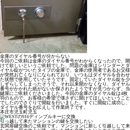
金庫のダイヤル番号が分からない
今回のご依頼は金庫のダイヤル番号がわからくなったので、開
けて欲しいというご依頼でした。問題の金庫はシリンダーとダ
イヤル錠がついたタイプの金庫で、金庫の使用者であるお父様
が突然お亡くなりになられており、いつもはダイヤルを合わせ
た状態で使用していたそうです。固定していたダイヤル錠を少
しずらしてしまったそうで、それ以来開かなくなり、ダイヤル
番号がかかれた紙がないか探されたようですが見つからず、当
鍵屋にご依頼くださいました。今回の金庫のダイヤル錠は4枚
羽のもので、お客様の希望で壊さずに開けてほしいということ
でしたのでさぐりで開錠を行いました。すぐに開錠に成功し、
ダイヤル番号をお伝えして作業終了です。
本庄市児玉町児玉
引っ越して来たマンションの鍵を交換したい
玄関扉鍵交換のご依頼です。マンションに新しく引越しして来