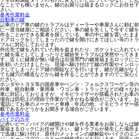
なことでも構いません。鍵のお困りは福まるロックにお任せ下
さい。
参考作業料金
自動車の鍵
車の鍵のトラブルはディーラーや車屋さんに頼む前
に一度当鍵屋にご相談ください。車の鍵を失くして今すぐ鍵を
作ることができる業者を探している、車の中に鍵を置いたまま
ドアロックをしてしまったので鍵を開けにきてほしい等のトラ
ブルに対応しております。
外出先で鍵を入れていた鞄を盗まれたり、ポケットに入れてい
た鍵を落としてしまったりと鍵紛失トラブルは突然やってきま
す。近くに鍵屋が無い場合は出張専門の鍵屋福まるロックにご
依頼いただけましたら、現場へ駆け付けて鍵の作製やインロッ
クしてしまったドア鍵の開錠などを行います。鍵が元鍵がなく
ても鍵穴の構造などから鍵を作ることができますのでご安心く
ださい。
ホンダやトヨタ等の国産車やベンツ・フォルクスワーゲン等の
外車、軽自動車・乗用車・ワゴン車・トラックなどの様々なお
車に対応しておりますが、イモビライザーが搭載されたお車の
場合は防犯上の理由で作業ができかねる場合がございます。お
電話にてお車のメーカーと車種・年式の他、イモビライザー搭
載であるかどうかをお聞きする場合がございます。
参考作業料金
バイクのカギ
バイクの鍵開けや鍵を作る業者をお探しならば鍵
屋福まるロックにお任せ下さい。鍵トラブルが発生した場所ま
で迅速に駆け付け、原付のメットインの鍵解錠やバイクのエン
ジンキー・マグロックキーの鍵作成などを行います。現場への