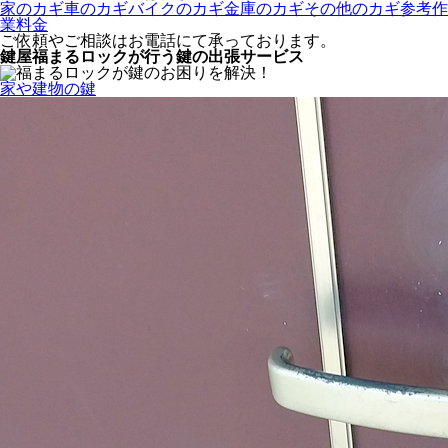
家のカギ
車のカギ
バイクのカギ
金庫のカギ
その他のカギ
参考作
業料金
ご依頼やご相談はお電話にて承っております。
鍵屋福まるロックが行う鍵の出張サービス
家や建物の鍵