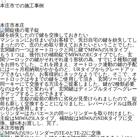
本庄市での施工事例
本庄市本庄
鍵を紛失したので鍵を交換しておきたい
マンションにお住まいのお客様で、先日自宅の鍵を紛失してし
まったので、念のため取り替えておきたいということでした。
玄関鍵の一つはオートロックと同じ鍵でMIWAのURタイプ、
もう１つは、後付けの補助錠でMIWAのECタイプでした。玄
関ツーロックの鍵がそれぞれ違う形状の為、すでに２種類の鍵
をお持ちでした。これを踏まえ、オートロック連動の鍵の手配
には一ヶ月程納期がかかるのと、URタイプからグレードアッ
プできない点が、お客様的にネックなようでした。そこで、オ
ートロックは今までの鍵をご使用して頂き、玄関ツーロックを
同一キーにて交換する方法をご提案しました。鍵が2種類必要
なのは今までと変わらず、玄関鍵はディンプルタイプへグレー
ドアップすることができます。
併せて、主錠の錠前の動作に劣化が見受けられましたので、錠
前も新しく交換することになりました。レバーハンドルは既存
のものを使用します。
シリンダーはカバエースの同一シリンダーを取り付けました。
主錠はMIWAのLAタイプ、補助錠はMIWAのNDRタイプに交
換。鍵6本お渡しし、完了。
本庄市牧西