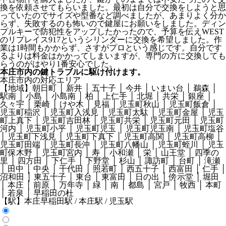
換を依頼させてもらいました。最初は自分で交換をしようと思
っていたのでサイズや型番など調べましたが、あまりよく分か
らず、失敗するのも怖いので鍵屋にお願いをしました。ディン
プルキーで防犯性をアップしたかったので、予算を伝えWEST
のリプレイス917というシリンダーに交換を希望しました。作
業は1時間もかからず、さすがプロという感じです。自分です
るよりは料金はかかってしまいますが、専門の方に交換しても
らうのがはやり1番安心でした。
本庄市内の鍵トラブルに駆け付けます。
本庄市内の対応エリア
【地域】
朝日町 │ 新井 │ 五十子 │ 今井 │ いまい台 │ 鵜森 │
駅南 │ 小島 │ 小島南 │ 柏 │ 上仁手 │ 北堀 │ 共栄 │ 銀座 │
久々宇 │ 栗崎 │ けや木 │ 見福 │ 児玉町秋山 │ 児玉町飯倉 │
児玉町稲沢 │ 児玉町入浅見 │ 児玉町太駄 │ 児玉町金屋 │ 児玉
町上真下 │ 児玉町吉田林 │ 児玉町共栄 │ 児玉町元田 │ 児玉町
河内 │ 児玉町小平 │ 児玉町児玉 │ 児玉町児玉南 │ 児玉町塩谷
│ 児玉町下浅見 │ 児玉町下真下 │ 児玉町高関 │ 児玉町高柳 │
児玉町田端 │ 児玉町長沖 │ 児玉町八幡山 │ 児玉町蛭川 │ 児玉
町保木野 │ 児玉町宮内 │ 寿 │ 小和瀬 │ 栄 │ 山王堂 │ 四季の
里 │ 四方田 │ 下仁手 │ 下野堂 │ 杉山 │ 諏訪町 │ 台町 │ 滝瀬
│ 田中 │ 中央 │ 千代田 │ 照若町 │ 西五十子 │ 西富田 │ 仁手 │
沼和田 │ 東五十子 │ 東台 │ 東富田 │ 日の出 │ 傍示堂 │ 堀田
│ 本庄 │ 前原 │ 万年寺 │ 緑 │ 南 │ 都島 │ 宮戸 │ 牧西 │ 本町
│ 若泉 │ 早稲田の杜
【駅】
本庄早稲田駅 / 本庄駅 / 児玉駅