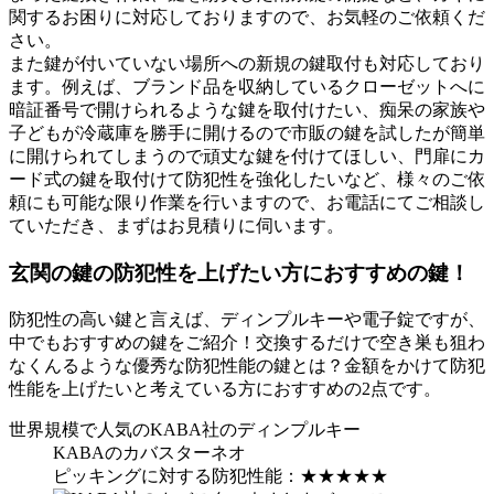
関するお困りに対応しておりますので、お気軽のご依頼くだ
さい。
また鍵が付いていない場所への新規の鍵取付も対応しており
ます。例えば、ブランド品を収納しているクローゼットへに
暗証番号で開けられるような鍵を取付けたい、痴呆の家族や
子どもが冷蔵庫を勝手に開けるので市販の鍵を試したが簡単
に開けられてしまうので頑丈な鍵を付けてほしい、門扉にカ
ード式の鍵を取付けて防犯性を強化したいなど、様々のご依
頼にも可能な限り作業を行いますので、お電話にてご相談し
ていただき、まずはお見積りに伺います。
玄関の鍵の防犯性を上げたい方におすすめの鍵！
防犯性の高い鍵と言えば、ディンプルキーや電子錠ですが、
中でもおすすめの鍵をご紹介！交換するだけで空き巣も狙わ
なくんるような優秀な防犯性能の鍵とは？金額をかけて防犯
性能を上げたいと考えている方におすすめの2点です。
世界規模で人気のKABA社のディンプルキー
KABAのカバスターネオ
ピッキングに対する防犯性能：
★★★★★