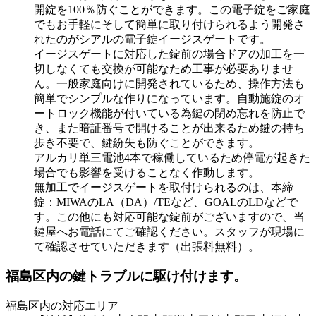
開錠を100％防ぐことができます。この電子錠をご家庭
でもお手軽にそして簡単に取り付けられるよう開発さ
れたのがシアルの電子錠イージスゲートです。
イージスゲートに対応した錠前の場合ドアの加工を一
切しなくても交換が可能なため工事が必要ありませ
ん。一般家庭向けに開発されているため、操作方法も
簡単でシンプルな作りになっています。自動施錠のオ
ートロック機能が付いている為鍵の閉め忘れを防止で
き、また暗証番号で開けることが出来るため鍵の持ち
歩き不要で、鍵紛失も防ぐことができます。
アルカリ単三電池4本で稼働しているため停電が起きた
場合でも影響を受けることなく作動します。
無加工でイージスゲートを取付けられるのは、本締
錠：MIWAのLA（DA）/TEなど、GOALのLDなどで
す。この他にも対応可能な錠前がございますので、当
鍵屋へお電話にてご確認ください。スタッフが現場に
て確認させていただきます（出張料無料）。
福島区内の鍵トラブルに駆け付けます。
福島区内の対応エリア