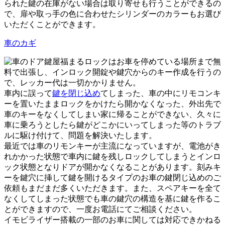
られた鍵の在庫がない場合は取り寄せも行うことができるの
で、扉や取っ手の色に合わせたシリンダーのカラーもお選び
いただくことができます。
車のカギ
鍵屋福まるロックはお車を停めている場所まで無
料で出張し、インロック開錠や鍵穴からのキー作成を行うの
で、レッカー代は一切かかりません。
車内に誤って
鍵を閉じ込め
てしまった、車の中にリモコンキ
ーを置いたままロックをかけたら開かなくなった、外出先で
車のキーをなくしてしまい家に帰ることができない、久々に
車に乗ろうとしたら鍵がどこかにいってしまった等のトラブ
ルに駆け付けて、問題を解決いたします。
最近では車のリモンキーが主流になっていますが、電池がき
れかかった状態で車内に鍵を残しロックしてしまうとインロ
ック状態となりドアが開かなくなることがあります。刻みキ
ーを鍵穴に挿して鍵を開けるタイプのお車の鍵閉じ込めのご
依頼もまだまだ多くいただきます。また、スペアキーを全て
なくしてしまった状態でも車の鍵穴の構造を基に鍵を作るこ
とができますので、一度お電話にてご相談ください。
イモビライザー搭載の一部のお車に関しては対応できかねる