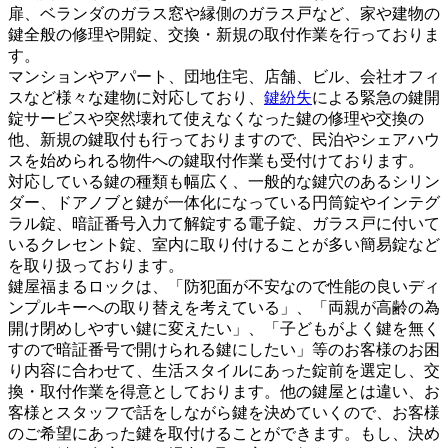
扉、ベランダのガラス窓や縁側のガラス戸など、家や建物の
鍵全般の修理や開錠、交換・新規の取付作業を行っておりま
す。
マンションやアパート、団地住宅、店舗、ビル、会社オフィ
スなど様々な建物に対応しており、
鍵紛失
による緊急の鍵開
錠サービスや突然壊れて使えなくなった鍵の修理や交換の
他、新規の鍵取付も行っておりますので、民泊やシェアハウ
スを始められる物件への鍵取付作業も受付けております。
対応している鍵の種類も幅広く、一般的な鍵穴のあるシリン
ダー、ドアノブと鍵が一体化になっている円筒錠やインテグ
ラル錠、暗証番号入力て解錠する電子錠、ガラス戸に付いて
いるクレセント錠、室内に取り付けることが多い簡易錠など
を取り扱っております。
鍵屋福まるロックは、「防犯面が不安なので性能の良いディ
ンプルキーへの取り替えを考えている」、「両親が高齢の為
開け閉めしやすい鍵に変えたい」、「子どもがよく鍵を無く
すので暗証番号で開けられる鍵にしたい」等のお客様のお困
り内容に合わせて、生活スタイルにあった錠前を選定し、交
換・取付作業を得意としております。他の鍵屋とは違い、お
客様とスタッフで話をしながら鍵を決めていくので、お客様
のご希望にあった鍵を取付けることができます。もし、決め