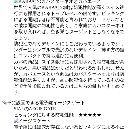
世界で人気のKABA社の鍵は防犯性能が高くスイス銀
行にも採用されるトップレベルの鍵です。ピッキング
による開錠はほぼ不可能と言われており、ドリルなど
の破壊開錠の防犯性も高く、ご家庭にカバスターネオ
を取り入れれば、空き巣もターゲットとしなくなるで
しょう。
防犯性でなくデザインにもこだわっているようでシリ
ンダーはシンプルで光沢のないデザイン、挿す方の鍵
はコンパクトで持ち運びにも便利。
カバの商品はスイス銀行にも採用される程防犯性が高
いため、高い製品ばかりだと思われるかもしれません
が、カバエースという商品はカバスターネオよりは防
犯性能は劣りますが、高い防犯性を持っているものな
どで予算で悩まれている方はこちらの鍵もおすすめで
す。
簡単に設置できる電子錠イージスゲート
SIALのAEGIS GATE
ピッキングに対する防犯性能：
★★★★★
電子錠には鍵穴が存在しない為ピッキングによる不正