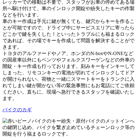
レッカーでの移動は不要で、スタッフがお車の停めてある場
所へ駆け付けて、車のインロック開錠や紛失したキーの作製
などを行います。
車のキー作成は手元に鍵が無くても、鍵穴からキーを作るこ
とが可能ですので、ドライブ中にサービスエリアに寄ったら
どこかで鍵を失くした！といったトラブルにも福まるロック
であれば、その場でキーを作成して問題を解決することがで
きます。
トヨタのアルファードやノア、ホンダのN-boxやN-ONEなど
の国産車以外にもベンツやフォルクスワーゲンなどの外車の
開錠・キー作成も行っております。刻みキーをインキーして
しまった、リモコンキーの電池が切れてインロックしてドア
が開けられない、荷物と一緒にスマートキーをトランクに入
れてしまい鍵が開かない等の緊急事態にもお電話にてご依頼
ください。直ちに、現場へ急行できるスタッフを確認いたし
ます。
バイクのカギ
バイクのキー紛失・原付バイクのメットインへ
の鍵閉じ込め、バイクを繋ぎ止めているチェーンロック等の
開錠を行う福まるロックです。