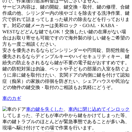
ので、作業後の追加料金は一切ございません。
サービス内容は、鍵の開錠、鍵交換・取付、鍵の修理、合鍵
作成の他、シリンダー内の埃やゴミを除去する洗浄作業、鍵
穴で折れて詰まってしまった破片の除去などを行っておりま
す。対応の鍵メーカーは美和ロック・GOAL・KABA・
WESTなどどんな鍵でもOK！交換したい鍵の在庫がない場
合はお取り寄せも可能ですので海外製の珍しい鍵をご希望の
方も一度ご相談ください。
安さを優先されるならピンシリンダーや円筒錠、防犯性能を
優先されるならディンプルキーやハイセキュリティキー、鍵
紛失の防止をされるなら鍵が不要の電子錠がおすすめです。
鍵の防犯対策は勿論、ペットや子どもの部屋の入室を防ぐよ
うに扉に鍵を取付けたい、玄関ドアの内側に鍵を付けて認知
症（痴呆）の家族の徘徊を防ぎたい、シェアハウスや民泊な
どの物件の鍵交換・取付のご相談もお気軽にどうぞ。
車のカギ
車の鍵を失くした
、
車内に閉じ込めてインロック
してしまった、子どもが車の中から鍵をかけてしまった等、
車の鍵トラブルのほとんどが緊急事態であることが多い為、
現場へ駆け付けてその場で作業を行います。