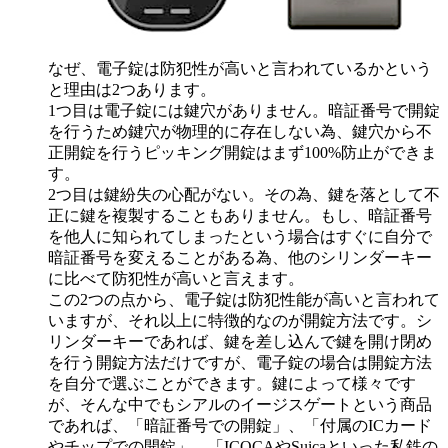
なぜ、電子錠は防犯性が高いと言われているかという
と理由は2つあります。
1つ目は電子錠には鍵穴がありません。暗証番号で開錠
を行うため鍵穴が物理的に存在しない為、鍵穴から不
正開錠を行うピッキング開錠はまず100%防止ができま
す。
2つ目は鍵紛失の心配がない。その為、鍵を落として不
正に鍵を複製することもありません。もし、暗証番号
を他人に知られてしまったという場合はすぐに自分で
暗証番号を変えることがある為、他のシリンダーキー
に比べて防犯性が高いと言えます。
この2つの点から、電子錠は防犯性能が高いと言われて
いますが、それ以上に特徴的なのが開錠方法です。シ
リンダーキーであれば、鍵を差し込んで鍵を開け閉め
を行う開錠方法だけですが、電子錠の場合は開錠方法
を自分で選ぶことができます。鍵によって様々です
が、そんな中でもシアルのイージスゲートという商品
であれば、「暗証番号での開錠」、「付属のICカード
やチップでの開錠」、「ICOCAやSuicaといった私鉄の