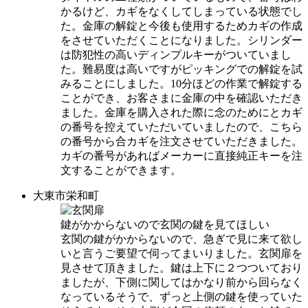
かるけど、カギをなくしてしまっている状態でし
た。金庫の解錠と今後も使用するためカギの作成
をさせていただくことになりました。シリンダー
は防犯性の高いディンプルキーがついていまし
た。難易度は高いですがピッキングでの解錠を試
みることにしました。10分ほどの作業で解錠する
ことができ、お客さまに金庫の中を確認いただき
ました。金庫を購入された際に念のためにとカギ
の番号を控えていただいていましたので、こちら
の番号から合カギを注文させていただきました。
カギの番号があればメーカーに直接純正キーを注
文することができます。
大東市栄和町
鍵がかからないので玄関の鍵を見てほしい
玄関の鍵がかからないので、急ぎで見に来て欲し
いと言うご要望で伺ってまいりました。玄関扉を
見させて頂きました。鍵は上下に２つついており
ましたが、下側に関してはかなり前から回らなく
なっているそうで、ずっと上側の鍵を使っていた