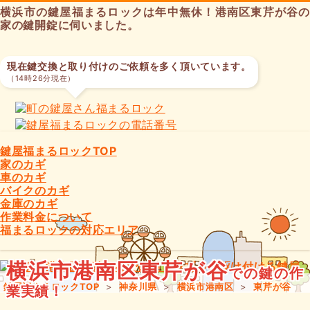
横浜市の鍵屋福まるロックは年中無休！港南区東芹が谷の
家の鍵開錠に伺いました。
現在鍵交換と取り付けのご依頼を多く頂いています。
（14時26分現在）
鍵屋福まるロックTOP
家のカギ
車のカギ
バイクのカギ
金庫のカギ
作業料金について
福まるロックの対応エリア
横浜市港南区東芹が谷
での鍵の作
鍵屋福まるロックTOP
>
神奈川県
>
横浜市港南区
>
東芹が谷
業実績！