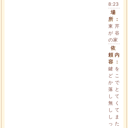
8:23
場
所：
東芹
が谷
の家
依
頼内
容：
鍵を
どこ
かで
落と
して
無く
して
しま
った