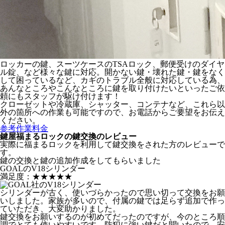
ロッカーの鍵、スーツケースのTSAロック、郵便受けのダイヤ
ル錠、など様々な鍵に対応。開かない鍵・壊れた鍵・鍵をなく
して困っているなど、カギのトラブル全般に対応している為、
あんなところやこんなところに鍵を取り付けたいといったご依
頼にもスタッフが駆け付けます！
クローゼットや冷蔵庫、シャッター、コンテナなど、これら以
外の箇所への作業も可能ですので、お電話からご要望をお伝え
ください。
参考作業料金
鍵屋福まるロックの鍵交換のレビュー
実際に福まるロックを利用して鍵交換をされた方のレビューで
す。
鍵の交換と鍵の追加作成をしてもらいました
GOALのV18シリンダー
満足度：
★★★★★
シリンダーが古く、使いづらかったので思い切って交換をお願
いしました。家族が多いので、付属の鍵では足らず追加で作っ
ていただき、大変助かりました。
鍵交換をお願いするのが初めてだったのですが、今のところ順
調でとても使いやすいです。防犯に強い鍵だと聞いたので、安