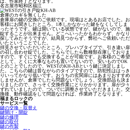
ば、作業終了となります。
名古屋市昭和区福江
倉庫のカギを無くした
倉庫扉の鍵の交換のご依頼です。現場はとあるお店でした。お
客様にお聞きしたところ、1本しかなかった鍵をなくしてしま
ったそうです。鍵は開いている状態ですが、鍵がないので、施
錠することが出来ません。どこへいったかもわからず、かなり
探してみたそうですが、結局見つからず、弊社へご依頼いただ
いたということでした。
拝見させていただいたところ、プレハブタイプで、引き違い扉
の召し合わせ錠でした。こちらでしたら数種類在庫しておりま
すので、すぐにでも交換することが可能です。お客様のご希望
として、とくに大事なものも置いてないので、安いものでOK
とのことでしたので、WESTのKH-ABという鍵に決定しまし
た。こちらの鍵は昔ながらのタイプですので、防犯性ははっき
りいってかなり低いです。おうちの玄関扉にはあまりおすすめ
しませんが、倉庫でしたら問題ないでしょう。交換部品も決ま
りましたので、さっそく交換作業にとりかかります。扉が少々
ずれていましたので、ついでに調整させていただきました。交
換後、動作確認をして問題なければ、作業終了となります。
福まるロックの
サービス一覧
鍵の交換・取替え
鍵開け・開錠
鍵の修理
鍵の取付
鍵の作製