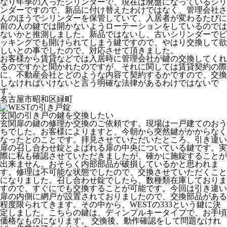
なり年季の入ったシリンダーで、現在は廃盤になっているシリ
ンダーですので、新品に付け替えたわけではなく、管理会社さ
んのほうでシリンダーを保管していて、入居者が変わるたびに
前の人の鍵では開かないようローテーションをしているのでは
ないかと推測しました。新品ではないし、古いシリンダーでピ
ッキングでも開けられてしまう鍵ですので、やはり交換して欲
しいとの事でしたので、対応させて頂きました。
お客様から賃貸などでは入居時に管理会社が鍵の交換してくれ
るのですかと聞かれたのですが、それに関しては賃貸契約の際
に、不動産会社とどのような内容て契約するかですので、交換
しなければいけないと言う明確な法律があるわけではないで
す。
名古屋市昭和区緑町
玄関の引き戸の鍵を交換したい
玄関扉の鍵の修理か交換のご依頼です。現場は一戸建てのおう
ちでした。お客様によりますと、今朝から突然鍵がかからなく
なったとのことです。拝見させていただいたところ、引き違い
扉の召し合わせ錠とよばれる扉の中央についている鍵です。実
際に私も確認させていただきましたが、確かに施錠することが
出来ません。おそらく内部部品が破損しているかと思われま
す。修理は不可能な状態でしたので、交換させていただくこと
になりました。召し合わせ錠でしたら、数種類在庫しておりま
すので、すぐにでも交換することが可能です。今回は引き違い
扉の内側に網戸が設置されておりましたので、交換部品がある
程度限られてきます。その中から、WESTの333という鍵に決
定しました。こちらの鍵は、ディンプルキータイプで、お手頃
価格なものになります。 交換後、動作確認をして問題なけれ