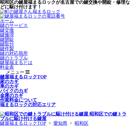
昭和区の鍵屋福まるロックが名古屋での鍵交換や開錠・修理な
どに駆け付けます！
ホーム
鍵のサービス
鍵交換
鍵修理
鍵開錠
鍵取付
鍵作製
鍵の対応箇所
鍵のトラブル
鍵屋福まるとは
料金表
メニュー
鍵屋福まるロックTOP
家のカギ
車のカギ
バイクのカギ
金庫のカギ
作業料金について
福まるロックの対応エリア
昭和区
での鍵トラ
ブルに駆け付ける鍵屋
鍵屋福まるロックTOP
>
愛知県
>
昭和区