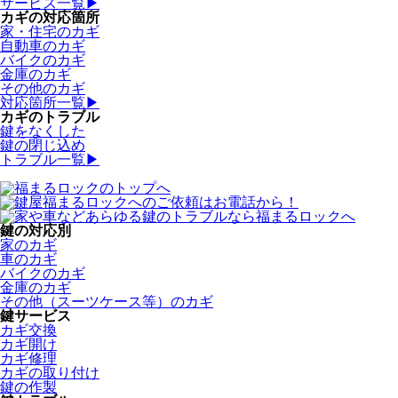
サービス一覧▶
カギの対応箇所
家・住宅のカギ
自動車のカギ
バイクのカギ
金庫のカギ
その他のカギ
対応箇所一覧▶
カギのトラブル
鍵をなくした
鍵の閉じ込め
トラブル一覧▶
鍵の対応別
家のカギ
車のカギ
バイクのカギ
金庫のカギ
その他（スーツケース等）のカギ
鍵サービス
カギ交換
カギ開け
カギ修理
カギの取り付け
鍵の作製