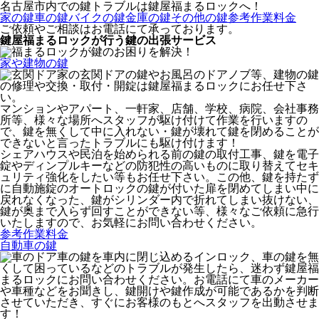
名古屋市内での鍵トラブルは鍵屋福まるロックへ！
家の鍵
車の鍵
バイクの鍵
金庫の鍵
その他の鍵
参考作業料金
ご依頼やご相談はお電話にて承っております。
鍵屋福まるロックが行う鍵の出張サービス
家や建物の鍵
家の玄関ドアの鍵やお風呂のドアノブ等、建物の鍵
の修理や交換・取付・開錠は鍵屋福まるロックにお任せ下さ
い。
マンションやアパート、一軒家、店舗、学校、病院、会社事務
所等、様々な場所へスタッフが駆け付けて作業を行いますの
で、鍵を無くして中に入れない・鍵が壊れて鍵を閉めることが
できないと言ったトラブルにも駆け付けます！
シェアハウスや民泊を始められる前の鍵の取付工事、鍵を電子
錠やディンプルキーなどの防犯性の高いものに取り替えてセキ
ュリティ強化をしたい等もお任せ下さい。この他、鍵を持たず
に自動施錠のオートロックの鍵が付いた扉を閉めてしまい中に
戻れなくなった、鍵がシリンダー内で折れてしまい抜けない、
鍵が奥まで入らず回すことができない等、様々なご依頼に急行
いたしますので、お気軽にお問い合わせください。
参考作業料金
自動車の鍵
車の鍵を車内に閉じ込めるインロック、車の鍵を無
くして困っているなどのトラブルが発生したら、迷わず鍵屋福
まるロックにお問い合わせください。お電話にて車のメーカー
や車種などをお聞きし、鍵開けや鍵作成が可能であるかを判断
させていただき、すぐにお客様のもとへスタッフを出動させま
す！