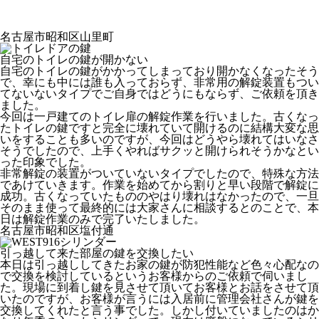
名古屋市昭和区山里町
自宅のトイレの鍵が開かない
自宅のトイレの鍵がかかってしまっており開かなくなったそう
で、幸にも中には誰も入っておらず、非常用の解錠装置もつい
てないないタイプでご自身ではどうにもならず、ご依頼を頂き
ました。
今回は一戸建てのトイレ扉の解錠作業を行いました。古くなっ
たトイレの鍵ですと完全に壊れていて開けるのに結構大変な思
いをすることも多いのですが、今回はどうやら壊れてはいなさ
そうでしたので、上手くやればサクッと開けられそうかなとい
った印象でした。
非常解錠の装置がついていないタイプでしたので、特殊な方法
であけていきます。作業を始めてから割りと早い段階で解錠に
成功。古くなっていたもののやはり壊れはなかったので、一旦
そのまま使って最終的には大家さんに相談するとのことで、本
日は解錠作業のみで完了いたしました。
名古屋市昭和区塩付通
引っ越して来た部屋の鍵を交換したい
本日は引っ越ししてきたお家の鍵が防犯性能など色々心配なの
で交換を検討しているというお客様からのご依頼で伺いまし
た。現場に到着し鍵を見させて頂いてお客様とお話をさせて頂
いたのですが、お客様が言うには入居前に管理会社さんが鍵を
交換してくれたと言う事でした。しかし付いていましたのはか