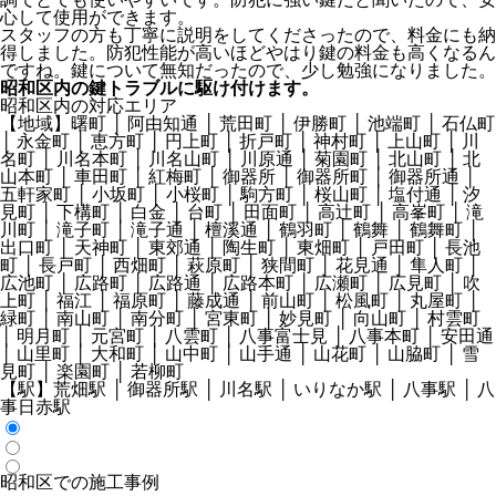
心して使用ができます。
スタッフの方も丁寧に説明をしてくださったので、料金にも納
得しました。防犯性能が高いほどやはり鍵の料金も高くなるん
ですね。鍵について無知だったので、少し勉強になりました。
昭和区内の鍵トラブルに駆け付けます。
昭和区内の対応エリア
【地域】
曙町 │ 阿由知通 │ 荒田町 │ 伊勝町 │ 池端町 │ 石仏町
│ 永金町 │ 恵方町 │ 円上町 │ 折戸町 │ 神村町 │ 上山町 │ 川
名町 │ 川名本町 │ 川名山町 │ 川原通 │ 菊園町 │ 北山町 │ 北
山本町 │ 車田町 │ 紅梅町 │ 御器所 │ 御器所町 │ 御器所通 │
五軒家町 │ 小坂町 │ 小桜町 │ 駒方町 │ 桜山町 │ 塩付通 │ 汐
見町 │ 下構町 │ 白金 │ 台町 │ 田面町 │ 高辻町 │ 高峯町 │ 滝
川町 │ 滝子町 │ 滝子通 │ 檀溪通 │ 鶴羽町 │ 鶴舞 │ 鶴舞町 │
出口町 │ 天神町 │ 東郊通 │ 陶生町 │ 東畑町 │ 戸田町 │ 長池
町 │ 長戸町 │ 西畑町 │ 萩原町 │ 狭間町 │ 花見通 │ 隼人町 │
広池町 │ 広路町 │ 広路通 │ 広路本町 │ 広瀬町 │ 広見町 │ 吹
上町 │ 福江 │ 福原町 │ 藤成通 │ 前山町 │ 松風町 │ 丸屋町 │
緑町 │ 南山町 │ 南分町 │ 宮東町 │ 妙見町 │ 向山町 │ 村雲町
│ 明月町 │ 元宮町 │ 八雲町 │ 八事富士見 │ 八事本町 │ 安田通
│ 山里町 │ 大和町 │ 山中町 │ 山手通 │ 山花町 │ 山脇町 │ 雪
見町 │ 楽園町 │ 若柳町
【駅】
荒畑駅 │ 御器所駅 │ 川名駅 │ いりなか駅 │ 八事駅 │ 八
事日赤駅
昭和区での施工事例