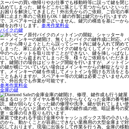
スーパーの買い物帰りやお仕事でも移動時等に誤って鍵を閉じ
込めてしまった、鍵をどこかに落として見つからないといった
お困りを解決してきました！外出先からのご依頼、ご自宅の車
庫に止また車のご依頼もOK！鍵の作製は鍵穴から行いますの
で、スペアキーは必要ございません。鍵穴の構造を基に一から
鍵をお作りします。
参考作業料金
バイクの鍵
原付バイクのメットインの開錠、シャッターキ
ー・メインキーの鍵開け、無くしたバイクの鍵作成に対応。バ
イクから降りようとしたら誤ってシート内に鍵を入れて閉めて
しまった、家に止めているバイクの鍵をなくしてメットインの
中のヘルメットを取り出すことができない、鍵を挿しっぱなし
にしていたら盗まれてしまった等、様々なご依頼をいただきま
す。鍵開けの場合はピッキング開錠を行いますが、メットイン
の鍵が横についていない場合はメインキーからの解錠となりま
す。メインキーの鍵を作成してメットインを開ける方法をとる
こともありますが、スペアキー等の元鍵は必要ございませんの
で、外出先でも作業が可能です。
参考作業料金
金庫の鍵
金庫の鍵開け、修理、鍵作成も行う鍵屋
福まるロック！ダイヤル番号が分からなくなった金庫の番号解
読、鍵が回らなくなった鍵の修理や洗浄、鍵が折れてしまい使
い物にならないと諦めていた金庫の鍵作成の他、暗証番号の変
更・金庫の引き取りも行います。
家庭で使われる手提げ金庫やキャッシュボックス等の小さいも
のから、動かくことが容易にできない業務用の大型金庫まで対
応しております。現場に出張をして作業を行う為、金庫の移動